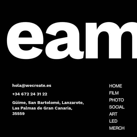
eam
hola@wecreate.es
HOME
FILM
+34 672 24 31 22
PHOTO
Güime, San Bartolomé, Lanzarote,
SOCIAL
Las Palmas de Gran Canaria,
35559
ART
LED
MERCH