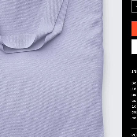
IN
So
id
as
cu
id
es
co
PO