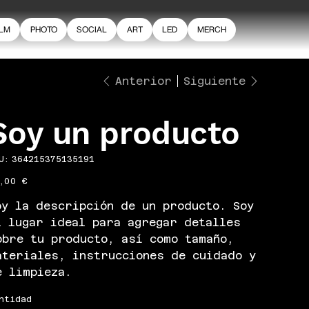
ILM
PHOTO
SOCIAL
ART
LED
MERCH
Anterior
Siguiente
Soy un producto
SKU
U:
364215375135191
364215375135191
io
,00 €
oy la descripción de un producto. Soy
l lugar ideal para agregar detalles
obre tu producto, así como tamaño,
ateriales, instrucciones de cuidado y
e limpieza.
ntidad