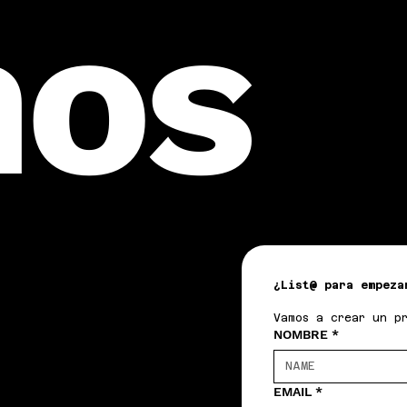
os
¿List@ para empeza
Vamos a crear un p
NOMBRE
*
EMAIL
*