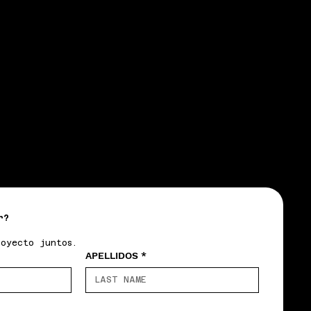
r?
royecto juntos.
APELLIDOS
*