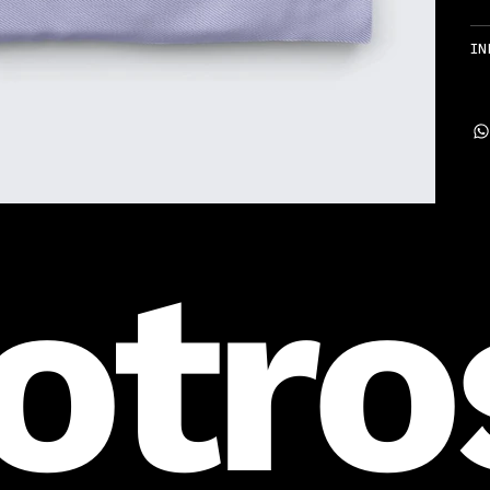
IN
otro