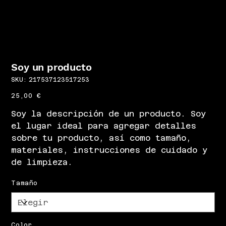
Soy un producto
SKU
SKU:
217537123517253
217537123517253
Precio
25,00 €
Soy la descripción de un producto. Soy
el lugar ideal para agregar detalles
sobre tu producto, así como tamaño,
materiales, instrucciones de cuidado y
de limpieza.
Tamaño
Color